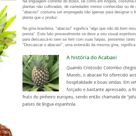
Na linguagem corrente do Brasil, tal como em Angola, costuma-s
plantas não cultivadas, de variedades menos conhecidas ou de qu
"abacaxi" costuma ser empregada não apenas para designar o fr
planta que o produz.
Na gíria brasileira, "abacaxi" significa "algo que não dá bom re
presta". Este fato provavelmente se deve a seu visual espinhos
para descascá-lo sem se ferir com suas farpas, presentes tanto
"Descascar o abacaxi", uma extensão da mesma gíria, significa "
A história do Acabaxi
Quando Cristovão Colombo chegou
Mundo, o abacaxi foi oferecido ao
hospitalidade e boas-vindas. Em v
forçado e bastante apressado, a f
fruto do pinheiro europeu, sendo então chamada de “piñ
países de língua espanhola.