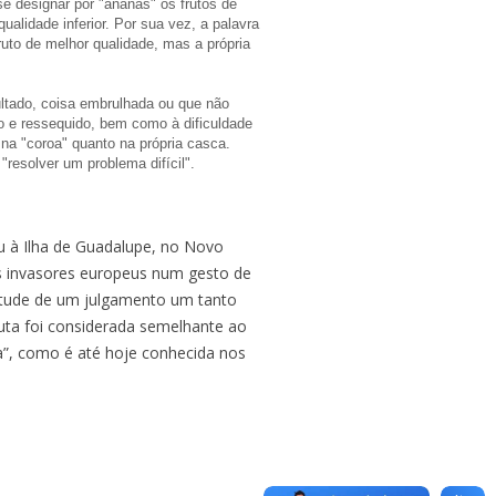
e designar por "ananás" os frutos de
alidade inferior. Por sua vez, a palavra
uto de melhor qualidade, mas a própria
sultado, coisa embrulhada ou que não
o e ressequido, bem como à dificuldade
 na "coroa" quanto na própria casca.
resolver um problema difícil".
 à Ilha de Guadalupe, no Novo
s invasores europeus num gesto de
irtude de um julgamento um tanto
ruta foi considerada semelhante ao
a”, como é até hoje conhecida nos