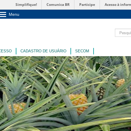
Simplifique!
Comunica BR
Participe
Acesso à infor
Menu
Sobre a UnB
Unidades acadêmicas
Pesquisar
Estude na UnB
Graduação
Pós-Graduação
Administração
CESSO
CADASTRO DE USUÁRIO
SECOM
Servidor