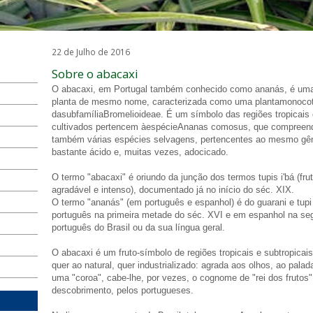
22 de Julho de 2016
Sobre o abacaxi
O abacaxi, em Portugal também conhecido como ananás, é uma i
planta de mesmo nome, caracterizada como uma plantamonocoti
dasubfamíliaBromelioideae. É um símbolo das regiões tropicais 
cultivados pertencem àespécieAnanas comosus, que compreende
também várias espécies selvagens, pertencentes ao mesmo gên
bastante ácido e, muitas vezes, adocicado.
O termo "abacaxi" é oriundo da junção dos termos tupis i'bá (frut
agradável e intenso), documentado já no início do séc. XIX.
O termo "ananás" (em português e espanhol) é do guarani e tup
português na primeira metade do séc. XVI e em espanhol na se
português do Brasil ou da sua língua geral.
O abacaxi é um fruto-símbolo de regiões tropicais e subtropica
quer ao natural, quer industrializado: agrada aos olhos, ao palad
uma "coroa", cabe-lhe, por vezes, o cognome de "rei dos frutos"
descobrimento, pelos portugueses.