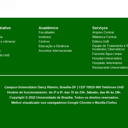
rativo
Acadêmico
Serviços
Faculdades
Arquivo Central
ia
Institutos
Biblioteca Central
 e câmaras
Centros
Editora UnB
Equipe de Tratamento e 
Educação a Distância
Incidentes Cibernéticos
s
Assuntos Internacionais
Fazenda Água Limpa
 da UnB
Hospital Universitário
Hospitais Veterinários
Restaurante Universitário
Campus
Universitário Darcy Ribeiro,
Brasília-DF | CEP 70910-900
Telefones UnB
Horário de funcionamento: de 2ª a 6ª, das 7h às 23h. Sábado, das 8h às 18h.
Copyright © 2022
Universidade de Brasília
.
Todos os direitos reservados.
Melhor visualizado nos navegadores Google Chrome e Mozilla Firefox