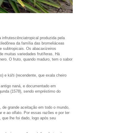
nfrutescênciatropical produzida pela
ledônea da família das bromeliáceas
e subtropicais. Os abacaxizeiros
 muitas variedades frutíferas. Há
ero. O fruto, quando maduro, tem o sabor
o) e ká'ti (recendente, que exala cheiro
i antigo naná, e documentado em
gunda (1578), sendo empréstimo do
is, de grande aceitação em todo o mundo,
ar e ao olfato. Por essas razões e por ter
, que lhe foi dado, logo após seu