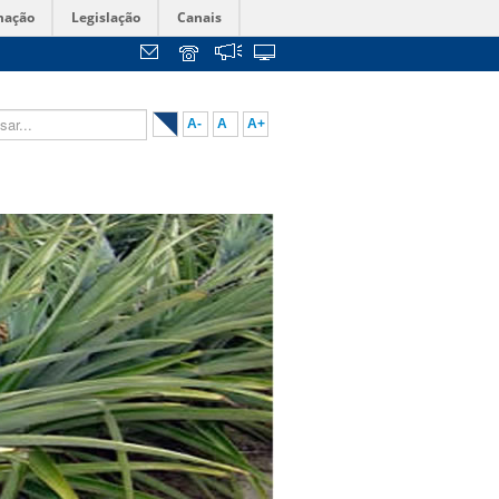
mação
Legislação
Canais
...
A-
A
A+